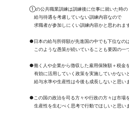
①の公共職業訓練は訓練後に仕事に就いた時の
給与待遇を考慮していない訓練内容なので
求職者が参加しにくい訓練内容かと思われま
●日本の給与所得額が先進国の中でも下位なの
このような愚策が続いていることも要因の一
●働く人や企業から徴収した雇用保険額＋税金
有効に活用していく政策を実施していかない
給与水準や生産性は今後も成長しないと思い
●この国の政治を司る方々や行政の方々は市場
生産性を生むべく思考で行動でほしいと思い