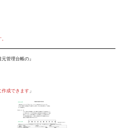
す。
遣元管理台帳の』
作成できます
」