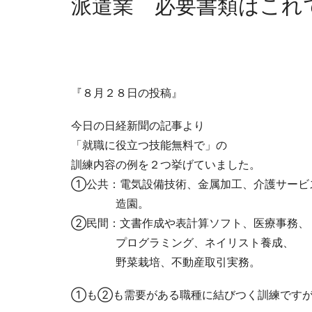
派遣業 必要書類はこれ
『８月２８日の投稿』
今日の日経新聞の記事より
「就職に役立つ技能無料で」の
訓練内容の例を２つ挙げていました。
①公共：電気設備技術、金属加工、介護サービ
造園。
②民間：文書作成や表計算ソフト、医療事務、
プログラミング、ネイリスト養成、
野菜栽培、不動産取引実務。
①も②も需要がある職種に結びつく訓練です