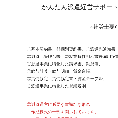
「かんたん派遣経営サポー
※社労士要
◎基本契約書、◎個別契約書、◎派遣先通知書
◎派遣元管理台帳、◎就業条件明示書兼雇用契
◎派遣事業に特化した請求書、勤怠簿、
◎給与計算・給与明細、賃金台帳、
◎労使協定（労使協定書・賃金テーブル）
◎派遣事業に特化した就業規則
◎派遣運営に必要な書類ひな形の
作成様式の一部を開示しています。