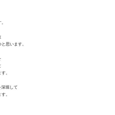
す。
は
つと思います。
を
と
ます。
を深堀して
ます。