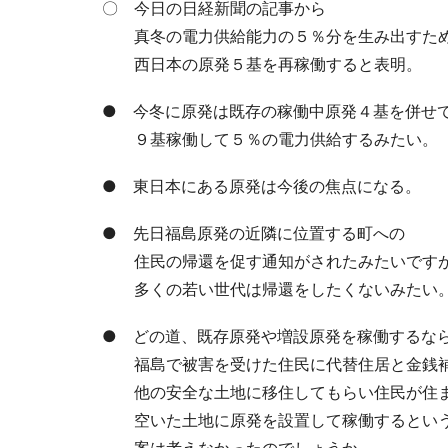
〇 今日の日経新聞の記事から
真冬の電力供給能力の５％分を生み出すた
西日本の原発５基を再稼働すると表明。
● 今冬に原発は既存の稼働中原発４基を併せ
９基稼働して５％の電力供給するみたい。
● 東日本にある原発は今後の焦点になる。
● 先日福島原発の近隣に位置する町への
住民の帰還を促す通知がされたみたいです
多くの若い世代は帰還をしたくないみたい
● どの道、既存原発や増設原発を稼働するな
福島で被害を受けた住民に代替住居と金銭
他の安全な土地に移住してもらい住民が住
空いた土地に原発を設置して稼働するとい