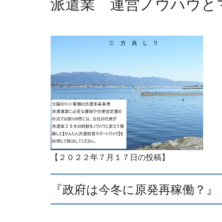
派遣業 運営ノウハウと
【２０２２年７月１７日の投稿】
『政府は今冬に原発再稼働？』