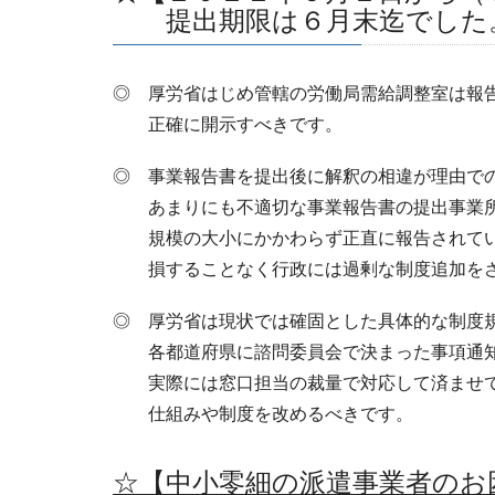
提出期限は６月末迄でした
◎ 厚労省はじめ管轄の労働局需給調整室は報
正確に開示すべきです。
◎ 事業報告書を提出後に解釈の相違が理由で
あまりにも不適切な事業報告書の提出事業所
規模の大小にかかわらず正直に報告されてい
損することなく行政には過剰な制度追加をさ
◎ 厚労省は現状では確固とした具体的な制度
各都道府県に諮問委員会で決まった事項通知
実際には窓口担当の裁量で対応して済ませ
仕組みや制度を改めるべきです。
☆【中小零細の派遣事業者のお