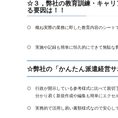
☆３，弊社の教育訓練・キャリ
る要因は！！
◎ 概ね実際の業務に即した教育内容のシート
◎ 実施や記録も簡単に恒久的にできて無駄な
☆弊社の「かんたん派遣経営サ
◎ 行政が開示している参考様式に比べて親切
分かり易く新規作成や編集も簡単にエクセル
◎ 実務的で活用し易い書類様式なので安心し