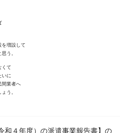
ば
設を増設して
と思う。
なくて
たいに
民間業者へ
しょう。
令和４年度）の派遣事業報告書】の