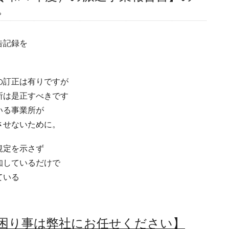
。
告記録を
の訂正は有りですが
は是正すべきです
る事業所が
せないために。
規定を示さず
しているだけで
ている
困り事は弊社にお任せください】