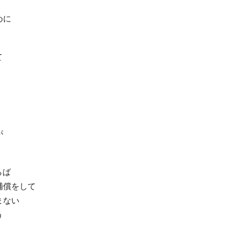
めに
て
が
。
らば
補償をして
まない
う