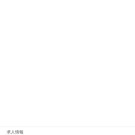
◎サポートパックのお求めは下記より
かんたん派遣経営サポートパック
カテゴリー
お知らせ
、
元社長の日記
派遣業 運営ノウハウ
派遣業 運営ノウハウ
カテゴリー
求人情報