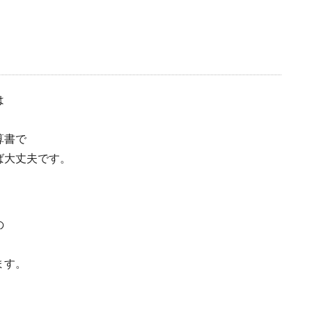
は
算書で
ば大丈夫です。
の
ます。