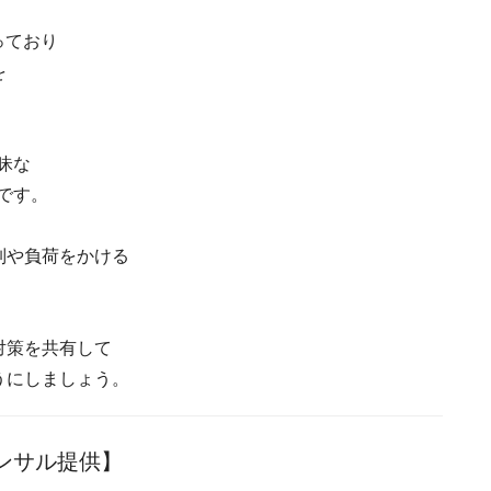
っており
を
昧な
です。
制や負荷をかける
対策を共有して
うにしましょう。
ンサル提供】