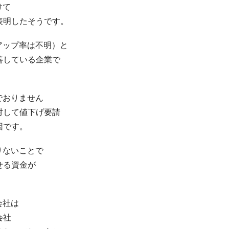
けて
表明したそうです。
アップ率は不明）と
善している企業で
でおりません
対して値下げ要請
因です。
りないことで
せる資金が
会社は
会社