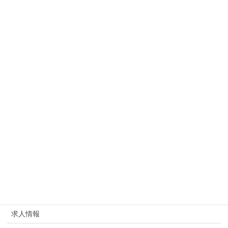
いします。
かんたん派遣経営サポートパック
カテゴリー
お知らせ
、
元社長の日記
派遣業、失敗しないノウハウ
派遣業、失敗しないノウハウ
カテゴリー
求人情報